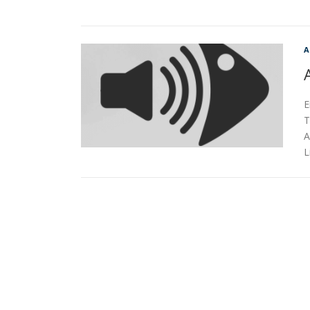
E
T
A
L