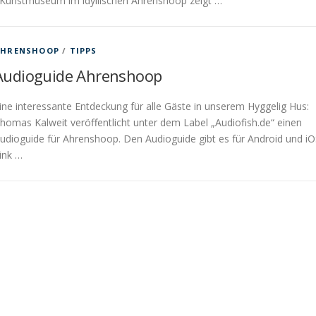
Kunstmuseum im idyllischen Ahrenshoop zeigt …
AHRENSHOOP
/
TIPPS
Audioguide Ahrenshoop
ine interessante Entdeckung für alle Gäste in unserem Hyggelig Hus:
homas Kalweit veröffentlicht unter dem Label „Audiofish.de“ einen
udioguide für Ahrenshoop. Den Audioguide gibt es für Android und iO
ink …