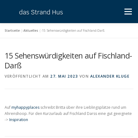
Zum
Inhalt
Menü
springen
Startseite
»
Aktuelles
»
15 Sehenswürdigkeiten auf Fischland-Darß
UNTERKUNFT
AKTUELLES
DIERHAGEN
15 Sehenswürdigkeiten auf Fischland-
BUCHEN
KONTAKT & ANFAHRT
Darß
VERÖFFENTLICHT AM
27. MAI 2023
VON
ALEXANDER KLUGE
Auf
myhappyplaces
schreibt Britta über ihre Lieblingsplätze rund um
Ahrenshoop. Für den Kurzurlaub auf Fischland Darss eine gut geeignete
->
Inspiration