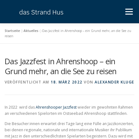
Zum
Inhalt
Menü
springen
Startseite
»
Aktuelles
»
Das Jazzfest in Ahrenshoop – ein Grund mehr, an die See zu
UNTERKUNFT
AKTUELLES
DIERHAGEN
reisen
Das Jazzfest in Ahrenshoop – ein
BUCHEN
KONTAKT & ANFAHRT
Grund mehr, an die See zu reisen
VERÖFFENTLICHT AM
18. MÄRZ 2022
VON
ALEXANDER KLUGE
In 2022 wird das
Ahrenshooper Jazzfest
wieder im gewohnten Rahmen
an verschiedenen Spielorten im Ostseebad Ahrenshoop stattfinden.
Die Besucher:innen erwartet drei Tage lang eine Fülle an Jazzkonzerten,
bei denen regionale, nationale und internationale Musiker ihr Publikum
mit Jazz in den unterschiedlichsten Spielarten begeistern. Dazu wird mit